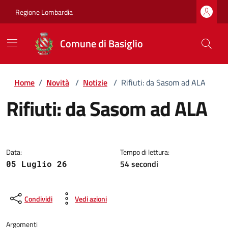
Regione Lombardia
Comune di Basiglio
Home
/
Novità
/
Notizie
/
Rifiuti: da Sasom ad ALA
Rifiuti: da Sasom ad ALA
Dettagli della notizia
Data:
Tempo di lettura:
54 secondi
05 Luglio 26
Condividi
Vedi azioni
Argomenti