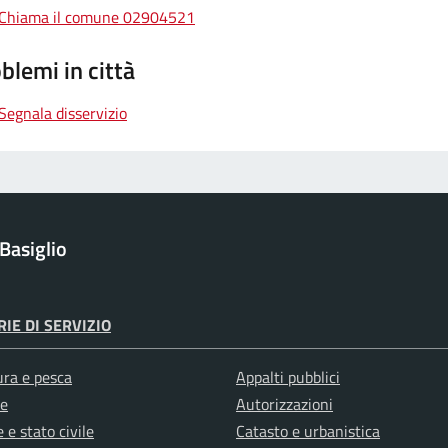
Chiama il comune 02904521
blemi in città
Segnala disservizio
Basiglio
IE DI SERVIZIO
ura e pesca
Appalti pubblici
e
Autorizzazioni
 e stato civile
Catasto e urbanistica