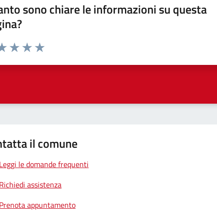
nto sono chiare le informazioni su questa
gina?
da 1 a 5 stelle la pagina
a 1 stelle su 5
aluta 2 stelle su 5
Valuta 3 stelle su 5
Valuta 4 stelle su 5
Valuta 5 stelle su 5
tatta il comune
Leggi le domande frequenti
Richiedi assistenza
Prenota appuntamento