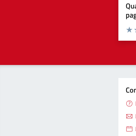
Qua
pa
Valuta 
Valut
V
Con