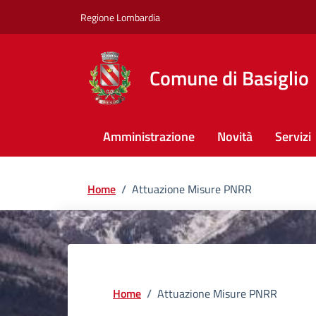
Regione Lombardia
Comune di Basiglio
Amministrazione
Novità
Servizi
Home
/
Attuazione Misure PNRR
Home
/
Attuazione Misure PNRR