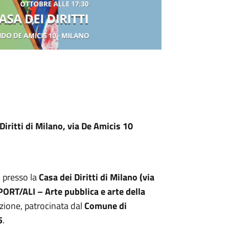
iritti di Milano, via De Amicis 10
, presso la
Casa dei Diritti di Milano (via
PORT/ALI – Arte pubblica e arte della
izione, patrocinata dal
Comune di
5
.