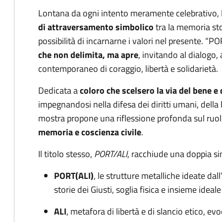
Lontana da ogni intento meramente celebrativo, 
di attraversamento simbolico
tra la memoria st
possibilità di incarnarne i valori nel presente. “
che non delimita, ma apre
, invitando al dialogo, 
contemporaneo di coraggio, libertà e solidarietà.
Dedicata a
coloro che scelsero la via del bene e 
impegnandosi nella difesa dei diritti umani, della 
mostra propone una riflessione profonda sul ruolo
memoria e coscienza civile
.
Il titolo stesso,
PORT/ALI
, racchiude una doppia s
PORT(ALI)
, le strutture metalliche ideate dal
storie dei Giusti, soglia fisica e insieme idea
ALI
, metafora di libertà e di slancio etico, ev