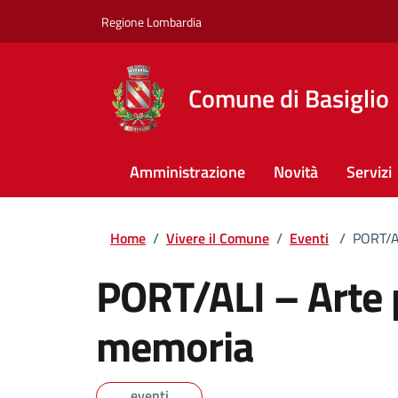
Regione Lombardia
Comune di Basiglio
Amministrazione
Novità
Servizi
Home
/
Vivere il Comune
/
Eventi
/
PORT/AL
PORT/ALI – Arte p
memoria
eventi