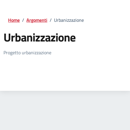
Home
/
Argomenti
/
Urbanizzazione
Urbanizzazione
Dettagli della notizia
Progetto urbanizzazione