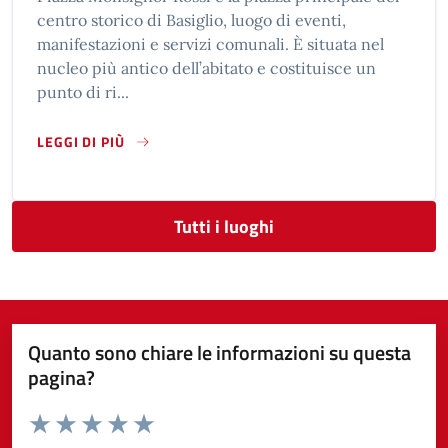
centro storico di Basiglio, luogo di eventi,
manifestazioni e servizi comunali. È situata nel
nucleo più antico dell’abitato e costituisce un
punto di ri...
LEGGI DI PIÙ
SU PIAZZA MONSIGNOR ROSSI, BASIGLIO
Tutti i luoghi
Quanto sono chiare le informazioni su questa
pagina?
Valuta da 1 a 5 stelle la pagina
Valuta 1 stelle su 5
Valuta 2 stelle su 5
Valuta 3 stelle su 5
Valuta 4 stelle su 5
Valuta 5 stelle su 5