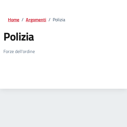
Home
/
Argomenti
/
Polizia
Polizia
Dettagli della notizia
Forze dell'ordine